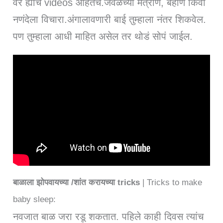
वर ह्यांचे videos आहेतच.जवळच्या मैत्रीण, बहीण किंवा
नणंदेला विचारा.अंगालावणारी बाई तुम्हाला नंतर शिकवेल.
पण तुम्हाला आधी माहित असेल तर थोडं सोपं जाईल.
बाळाला झोपवायच्या /शांत करायच्या tricks
| Tricks to make
baby sleep:
नवजात बाळ जरा रडू शकतात. पहिले काही दिवस त्यांच