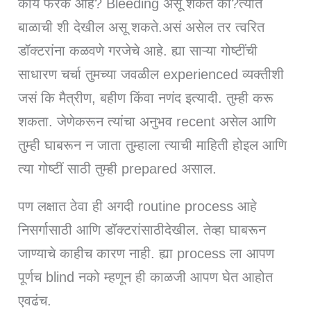
काय फरक आहे? Bleeding असू शकतं का?त्यात
बाळाची शी देखील असू शकते.असं असेल तर त्वरित
डॉक्टरांना कळवणे गरजेचे आहे. ह्या साऱ्या गोष्टींची
साधारण चर्चा तुमच्या जवळील experienced व्यक्तीशी
जसं कि मैत्रीण, बहीण किंवा नणंद इत्यादी. तुम्ही करू
शकता. जेणेकरून त्यांचा अनुभव recent असेल आणि
तुम्ही घाबरून न जाता तुम्हाला त्याची माहिती होइल आणि
त्या गोष्टीं साठी तुम्ही prepared असाल.
पण लक्षात ठेवा ही अगदी routine process आहे
निसर्गासाठी आणि डॉक्टरांसाठीदेखील. तेव्हा घाबरून
जाण्याचे काहीच कारण नाही. ह्या process ला आपण
पूर्णच blind नको म्हणून ही काळजी आपण घेत आहोत
एवढंच.