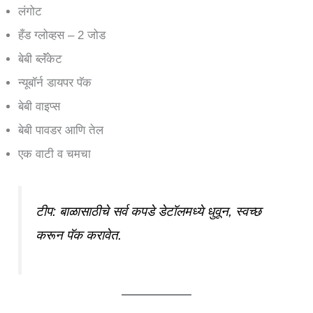
लंगोट
हँड ग्लोव्हस – 2 जोड
बेबी ब्लॅंकेट
न्यूबॉर्न डायपर पॅक
बेबी वाइप्स
बेबी पावडर आणि तेल
एक वाटी व चमचा
टीप: बाळासाठीचे सर्व कपडे डेटॉलमध्ये धुवून, स्वच्छ
करून पॅक करावेत.