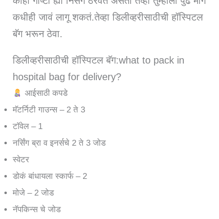
काही गोष्टी ह्या निसर्ग ठरवत असतो तेव्हा तुम्हाला पुढे मागे
कधीही जावं लागू शकतं.तेव्हा डिलीव्हरीसाठीची हॉस्पिटल
बॅग भरून ठेवा.
डिलीव्हरीसाठीची हॉस्पिटल बॅग:what to pack in
hospital bag for delivery?
आईसाठी कपडे
मॅटर्निटी गाउन्स – 2 ते 3
टॉवेल – 1
नर्सिंग ब्रा व इनर्सचे 2 ते 3 जोड
स्वेटर
डोकं बांधायला स्कार्फ – 2
मोजे – 2 जोड
नॅपकिन्स चे जोड