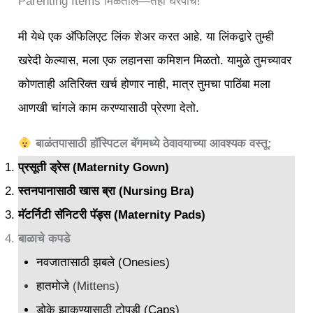
Parenting Items मिळतील—तेही घरपोच!
मी येथे एक अ‍ॅफिलिएट लिंक शेअर करत आहे. या लिंकद्वारे तुम्ही
खरेदी केल्यास, मला एक लहानसा कमिशन मिळतो. यामुळे तुमच्यावर
कोणताही अतिरिक्त खर्च होणार नाही, मात्र तुमचा पाठिंबा मला
आणखी चांगले काम करण्यासाठी प्रेरणा देतो.
बाळंतपासाठी हॉस्पिटल बॅगमध्ये ठेवावयाच्या आवश्यक वस्तू:
प्रसूती ड्रेस
(Maternity Gown)
स्तनपानासाठी खास ब्रा
(Nursing Bra)
मॅटर्निटी सॅनिटरी पॅड्स
(Maternity Pads)
बाळाचे कपडे
नवजातासाठी झबले
(Onesies)
हातमोजे
(Mittens)
डोके झाकण्यासाठी टोपडी
(Caps)