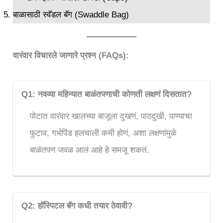
बाळासाठी स्वॅडल बॅग
(Swaddle Bag)
वारंवार विचारले जाणारे प्रश्न (FAQs):
Q1: नवव्या महिन्यात बाळंतपणाची कोणती लक्षणं दिसतात?
पोटात वारंवार खालच्या बाजूला दुखणं, पाठदुखी, पाण्याचा
फुटाव, गर्भपिंड हलचाली कमी होणं, अशा लक्षणांमुळे
बाळंतपण जवळ आलं आहे हे समजू शकतं.
Q2: हॉस्पिटल बॅग कधी तयार ठेवावी?