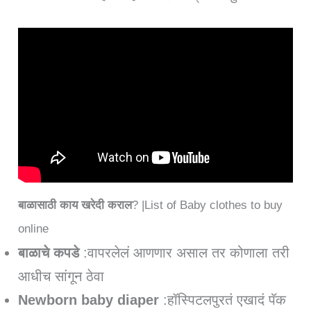
बाळासाठी काय खरेदी कराल
? |List of Baby clothes to buy
online
बाळाचे कपडे
:वापरलेलं आणणार असाल तर कोणाला तरी
आधीच सांगून ठेवा
Newborn baby diaper
:हॉस्पिटलपुरतं एखादं पॅक