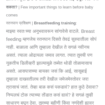
शकता?
| Few important things to learn before baby
comes
स्तनपान प्रशिक्षण |
Breastfeeding training
:
माझ्या स्वतःच्या अनुभवावरून सांगावेसे वाटले. Breast
feeding म्हणजेच स्तनपान दिसते तेवढं सुरुवातीला सोपं
नाही. बाळाला आणि तुम्हाला देखील ते सगळं नवीनच
असतं. त्याला ओढायला जमाव लागत. त्यात तुमची पण
नुकतीच डिलीव्हरी झाल्यामुळे तब्येत थोडी तोळामासाच
असते. आसपासच्या बायका जसं कि आई, सासूबाई
तुम्हाला दाखवतीलच तरी देखील जमेजमेस्तोवर जरा
त्रासाचं जातं. तेव्हा बाळ कसं पकडावं? हात कुठे ठेवावा?
निप्पलचं टोक त्याच्या तोंडात कसं द्यावं? हे सगळं तुम्ही
साधारण बघून ठेवा. तुमच्या बहीणी किंवा नणंदेशी ह्यावर