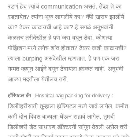
रडणं हेच त्यांचं communication असतं. तेव्हा ते का
रडतायेत? त्यांना भूक लागलीये का? नॅपी खराब झालीये
का? ढेकर काढायची आहे का? हे सगळं अनुभवांनी
कळतच तरीदेखील हे पण जरा बघून ठेवा. कोणत्या
पोझिशन मध्ये लगेच शांत होतात? ढेकर कशी काढायची?
त्याला burping असंदेखील म्हणतात. हे पण एक जरा
गम्मत म्हणून आईने बघून ठेवायला हरकत नाही. अनुभवी
आज्या मदतीला येतीलच तरी.
हॉस्पिटल बॅग
| Hospital bag packing for delivery :
डिलीव्हरीसाठी तुम्हाला हॉस्पिटल मध्ये जावं लागेल. कमीत
कमी दोन दिवस बाळाला घेऊन राहावं लागेल. तुमची
डिलीव्हरी डेट साधारण डॉक्टरनी सांगून ठेवली असेल तरी