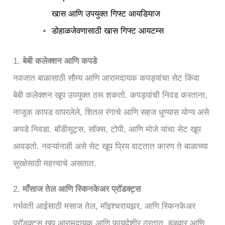
खास आणि उपयुक्त गिफ्ट आयडियाज
डोहाळजेवणासाठी खास गिफ्ट आयटम्स
1.
बेबी कलेक्शन आणि कपडे
नवजात बाळासाठी सौम्य आणि आरामदायक कपड्यांचा सेट किंवा
बेबी कलेक्शन खूप उपयुक्त ठरू शकतो. कपड्यांची निवड करताना,
नाजूक कापड वापरलेले, शितल रंगाचे आणि सहज धुण्यास योग्य असे
कपडे निवडा. बॉडीसूट्स, सॉक्स, टोपी, आणि मोजे यांचा सेट खूप
आवडतो. नवऱ्यांनाही असे सेट खूप प्रिय वाटतात कारण ते बाळाच्या
सुरक्षेसाठी महत्त्वाचे असतात.
2.
माँसाज तेल आणि स्किनकेअर प्रॉडक्ट्स
गर्भवती आईसाठी मसाज तेल, मॉइश्चरायझर, आणि स्किनकेअर
प्रॉडक्ट्स खूप आरामदायक आणि फायदेशीर ठरतात. हळुवार आणि