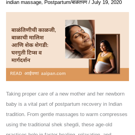
आणि
indian massage
,
Postpartum/बाळंतपण
/
July 19, 2020
शेक
शेगडी:
घरगुती
टिप्स
व
मार्गदर्शन|
Step
by
Taking proper care of a new mother and her newborn
Step
baby is a vital part of postpartum recovery in Indian
guide
tradition. From gentle massages to warm compresses
to
using the traditional shek shegdi, these age-old
Postpartum
practices help in faster healing, relaxation, and