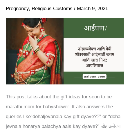
आईसाठी
Pregnancy
,
Religious Customs
/
March 9, 2021
उत्तम
आणि
खास
गिफ्ट
आयडियाज
|
Perfect
Gift
This post talks about the gift ideas for soon to be
Ideas
marathi mom for babyshower. It also answers the
for
queries like”dohaljevanala kay gift dyave??” or “dohal
Dohaljevan
jevnala honarya balachya aais kay dyave?” डोहाळजेवण
&