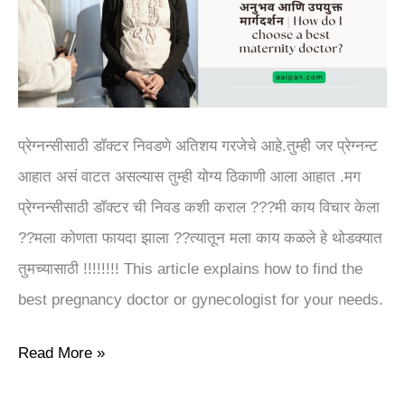
मार्गदर्शन
|
How
do
प्रेग्नन्सीसाठी डॉक्टर निवडणे अतिशय गरजेचे आहे.तुम्ही जर प्रेग्नन्ट
I
आहात असं वाटत असल्यास तुम्ही योग्य ठिकाणी आला आहात .मग
choose
प्रेग्नन्सीसाठी डॉक्टर ची निवड कशी कराल ???मी काय विचार केला
a
??मला कोणता फायदा झाला ??त्यातून मला काय कळले हे थोडक्यात
best
तुमच्यासाठी !!!!!!!! This article explains how to find the
maternity
best pregnancy doctor or gynecologist for your needs.
doctor?
Read More »