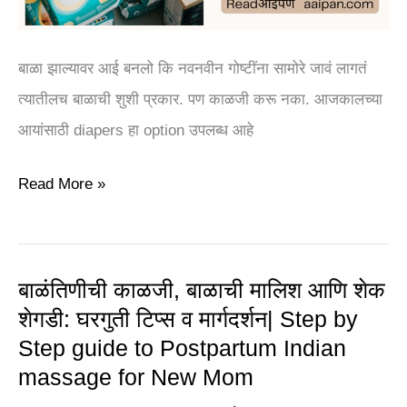
for
Diapering
बाळा झाल्यावर आई बनलो कि नवनवीन गोष्टींना सामोरे जावं लागतं
a
त्यातीलच बाळाची शुशी प्रकार. पण काळजी करू नका. आजकालच्या
Newborn
आयांसाठी diapers हा option उपलब्ध आहे
Baby
Read More »
बाळंतिणीची काळजी, बाळाची मालिश आणि शेक
बाळंतिणीची
शेगडी: घरगुती टिप्स व मार्गदर्शन| Step by
काळजी,
Step guide to Postpartum Indian
बाळाची
massage for New Mom
मालिश