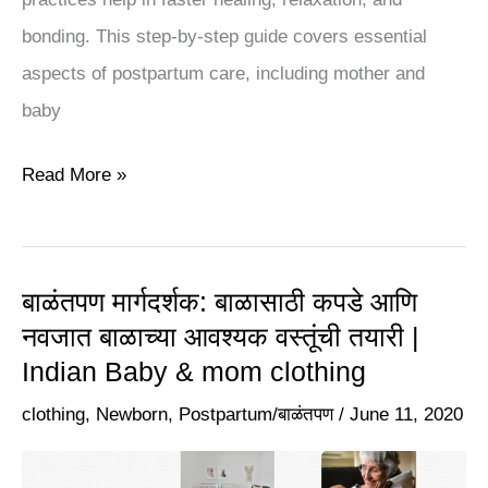
Indian
bonding. This step-by-step guide covers essential
massage
aspects of postpartum care, including mother and
for
baby
New
Mom
Read More »
बाळंतपण मार्गदर्शक: बाळासाठी कपडे आणि
बाळंतपण
नवजात बाळाच्या आवश्यक वस्तूंची तयारी |
मार्गदर्शक:
Indian Baby & mom clothing
बाळासाठी
कपडे
clothing
,
Newborn
,
Postpartum/बाळंतपण
/
June 11, 2020
आणि
नवजात