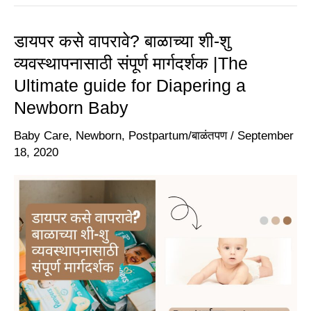
डायपर कसे वापरावे? बाळाच्या शी-शु
डायपर
व्यवस्थापनासाठी संपूर्ण मार्गदर्शक |The
कसे
Ultimate guide for Diapering a
वापरावे?
Newborn Baby
बाळाच्या
शी-
Baby Care
,
Newborn
,
Postpartum/बाळंतपण
/
September
18, 2020
शु
व्यवस्थापनासाठी
संपूर्ण
मार्गदर्शक
|The
Ultimate
guide