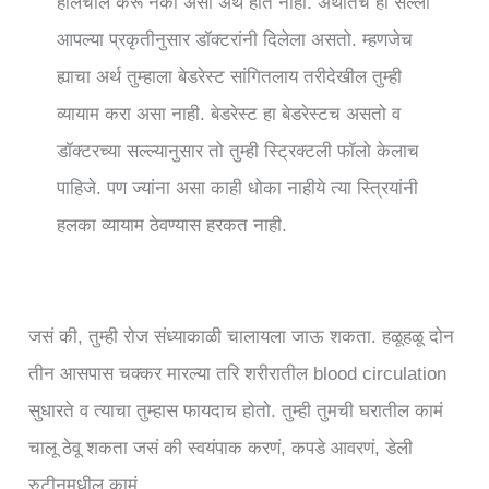
हालचाल करू नका असा अर्थ होत नाही. अर्थातच हा सल्ला
आपल्या प्रकृतीनुसार डॉक्टरांनी दिलेला असतो. म्हणजेच
ह्याचा अर्थ तुम्हाला बेडरेस्ट सांगितलाय तरीदेखील तुम्ही
व्यायाम करा असा नाही. बेडरेस्ट हा बेडरेस्टच असतो व
डॉक्टरच्या सल्ल्यानुसार तो तुम्ही स्ट्रिक्टली फॉलो केलाच
पाहिजे. पण ज्यांना असा काही धोका नाहीये त्या स्त्रियांनी
हलका व्यायाम ठेवण्यास हरकत नाही.
जसं की, तुम्ही रोज संध्याकाळी चालायला जाऊ शकता. हळूहळू दोन
तीन आसपास चक्कर मारल्या तरि शरीरातील blood circulation
सुधारते व त्याचा तुम्हास फायदाच होतो. तुम्ही तुमची घरातील कामं
चालू ठेवू शकता जसं की स्वयंपाक करणं, कपडे आवरणं, डेली
रुटीनमधील कामं.