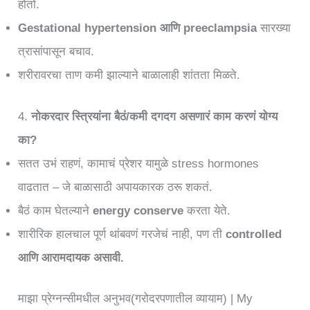
होतो.
Gestational hypertension आणि preeclampsia
सारख्या
त्रासांपासून बचाव.
शरीरावरचा ताण कमी झाल्याने बाळालाही शांतता मिळते.
4.
नोकरदार स्त्रियांना बैठं/कमी दगदग असणारं काम करणं योग्य
का?
सतत उभं राहणं, कामाचं प्रेशर यामुळे stress hormones
वाढतात – जे बाळासाठी अपायकारक ठरू शकतं.
बैठं काम घेतल्याने
energy conserve
करता येते.
शारीरिक हालचाल पूर्ण थांबवणं गरजेचं नाही, पण ती
controlled
आणि आरामदायक असावी.
माझा प्रेग्नन्सीमधील अनुभव(गरोदरपणातील व्यायाम) | My