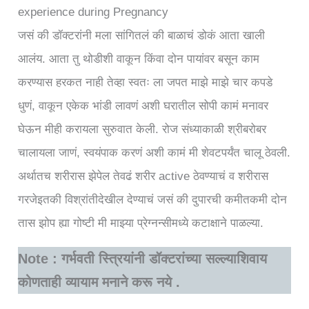
experience during Pregnancy
जसं की डॉक्टरांनी मला सांगितलं की बाळाचं डोकं आता खाली
आलंय. आता तु थोडीशी वाकून किंवा दोन पायांवर बसून काम
करण्यास हरकत नाही तेव्हा स्वतः ला जपत माझे माझे चार कपडे
धुणं, वाकून एकेक भांडी लावणं अशी घरातील सोपी कामं मनावर
घेऊन मीही करायला सुरुवात केली. रोज संध्याकाळी श्रीबरोबर
चालायला जाणं, स्वयंपाक करणं अशी कामं मी शेवटपर्यंत चालू ठेवली.
अर्थातच शरीरास झेपेल तेवढं शरीर active ठेवण्याचं व शरीरास
गरजेइतकी विश्रांतीदेखील देण्याचं जसं की दुपारची कमीतकमी दोन
तास झोप ह्या गोष्टी मी माझ्या प्रेग्नन्सीमध्ये कटाक्षाने पाळल्या.
Note : गर्भवती स्त्रियांनी डॉक्टरांच्या सल्ल्याशिवाय
कोणताही व्यायाम मनाने करू नये .