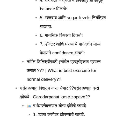
4. शरीराला विश्रांती व steady energy
balance मिळतो:
5. रक्तदाब आणि sugar-levels नियंत्रित
राहतात:
6. मानसिक स्थिरता टिकते:
7. डॉक्टर आणि घरच्यांचे मार्गदर्शन मान्य
केल्याने confidence वाढतो:
नॉर्मल डिलिव्हरीसाठी (नॉर्मल प्रसूती)काय प्रयत्न
कराल ??? | What is best exercise for
normal delivery??
गरोदरपणात विश्राम कसा घेणार ??गरोदरपणात कसे
झोपावे | Garodarpanat kase zopave??
गर्भधारणेदरम्यान योग्य झोपेचे फायदे:
1. डाव्या कुशीवर झोपण्याचे फायदे: