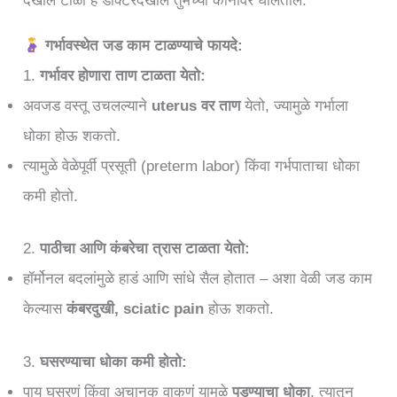
देखील टाळा हे डॉक्टरदेखील तुमच्या कानावर घालतील.
गर्भावस्थेत जड काम टाळण्याचे फायदे:
1.
गर्भावर होणारा ताण टाळता येतो:
अवजड वस्तू उचलल्याने
uterus वर ताण
येतो, ज्यामुळे गर्भाला
धोका होऊ शकतो.
त्यामुळे वेळेपूर्वी प्रसूती (preterm labor) किंवा गर्भपाताचा धोका
कमी होतो.
2.
पाठीचा आणि कंबरेचा त्रास टाळता येतो:
हॉर्मोनल बदलांमुळे हाडं आणि सांधे सैल होतात – अशा वेळी जड काम
केल्यास
कंबरदुखी, sciatic pain
होऊ शकतो.
3.
घसरण्याचा धोका कमी होतो:
पाय घसरणं किंवा अचानक वाकणं यामुळे
पडण्याचा धोका
, त्यातून