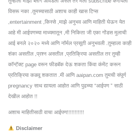
तुम्हाला माझा ब्लॉग आवडला असेल तर मला subscribe करायला
विसरू नका .तुमच्यासाठी अशाच काही खास टिप्स
,entertainment ,किस्से ,माझे अनुभव आणि माहिती घेऊन येत
आहे मी आईपणच्या माध्यमातून ,मी निकिता जी एका गोंडस मुलाची
आई बनले २०२० मध्ये आणि नॉर्मल प्रसूती अनुभवली .तुम्हाला काही
शंका असतील ,प्रश्न असतील ,प्रतिक्रिया असतील तर तुम्ही
कॉन्टॅक्ट page वरून फीडबॅक देऊ शकता किंवा कंमेंट करून
प्रतिक्रिया कळवू शकतात .मी आणि aaipan.com तुमची संपूर्ण
pregnancy साथ द्यायला आहोत आणि पुढच्या “आईपण ” साठी
देखील आहोत !!
अशाच माहितीसाठी वाचा आईपण!!!!!!!!!!!
Disclaimer