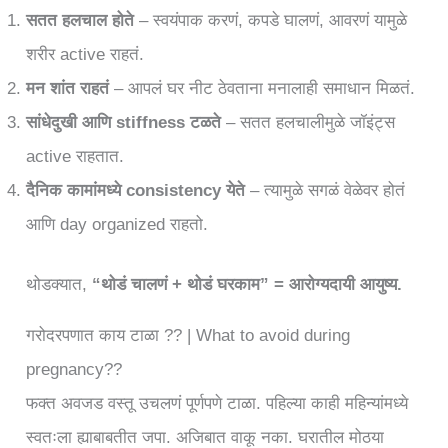
सतत हलचाल होते
– स्वयंपाक करणं, कपडे घालणं, आवरणं यामुळे
शरीर active राहतं.
मन शांत राहतं
– आपलं घर नीट ठेवताना मनालाही समाधान मिळतं.
सांधेदुखी आणि stiffness टळते
– सतत हलचालीमुळे जॉइंट्स
active राहतात.
दैनिक कामांमध्ये consistency येते
– त्यामुळे सगळं वेळेवर होतं
आणि day organized राहतो.
थोडक्यात,
“थोडं चालणं + थोडं घरकाम” = आरोग्यदायी आयुष्य.
गरोदरपणात काय टाळा ?? | What to avoid during
pregnancy??
फक्त अवजड वस्तू उचलणं पूर्णपणे टाळा. पहिल्या काही महिन्यांमध्ये
स्वतःला ह्याबाबतीत जपा. अजिबात वाकू नका. घरातील मोठया