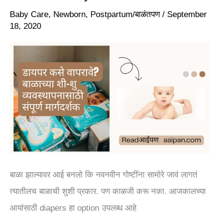
शी-
Baby Care
,
Newborn
,
Postpartum/बाळंतपण
/
September
18, 2020
शु
व्यवस्थापनासाठी
संपूर्ण
मार्गदर्शक
|The
Ultimate
guide
for
Diapering
बाळा झाल्यावर आई बनलो कि नवनवीन गोष्टींना सामोरे जावं लागतं
a
त्यातीलच बाळाची शुशी प्रकार. पण काळजी करू नका. आजकालच्या
Newborn
आयांसाठी diapers हा option उपलब्ध आहे
Baby