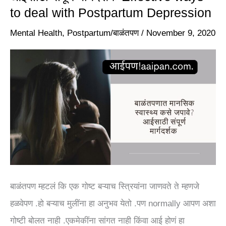
to deal with Postpartum Depression
स्वास्थ्य
कसे
Mental Health
,
Postpartum/बाळंतपण
/
November 9, 2020
जपावे?
आईसाठी
संपूर्ण
मार्गदर्शक
Effective
ways
to
deal
with
बाळंतपण म्हटलं कि एक गोष्ट बऱ्याच स्त्रियांना जाणवते ते म्हणजे
Postpartum
हळवेपण .हो बऱ्याच मुलींना हा अनुभव येतो .पण normally आपण अशा
Depression
गोष्टी बोलत नाही .एकमेकींना सांगत नाही किंवा आई होणं हा