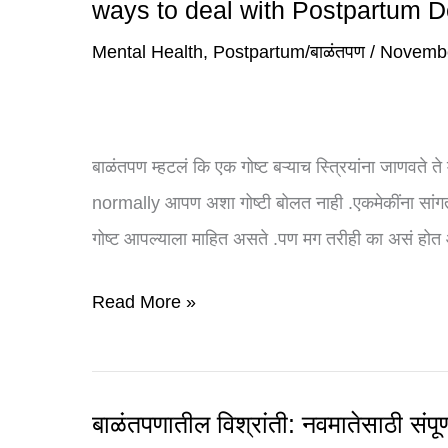
ways to deal with Postpartum 
मानसिक
स्वास्थ्य
Mental Health
,
Postpartum/बाळंतपण
/
Novembe
कसे
जपावे?
आईसाठी
बाळंतपण म्हटलं कि एक गोष्ट बऱ्याच स्त्रियांना जाणवते ते
संपूर्ण
normally आपण अशा गोष्टी बोलत नाही .एकमेकींना सांगत 
मार्गदर्शक
गोष्ट आपल्याला माहित असते .पण मग तरीही का असं होत
Effective
Read More »
ways
to
deal
with
बाळंतपणातील विश्रांती: नवमातेसाठी संप
बाळंतपणातील
Postpartum