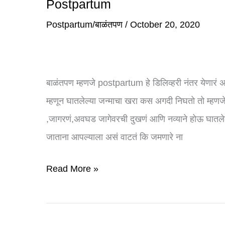
Postpartum
विश्रांती:
Depression
नवमातेसाठी
Postpartum/बाळंतपण
/
October 20, 2020
संपूर्ण
मार्गदर्शक
|
बाळंतपण म्हणजे postpartum हे डिलिव्हरी नंतर येणारं अ
Quick
म्हणून घातलेल्या जन्माचा खरा कस अगदी निघतो तो म्हण
recovery
,जागरणं,अवघड जागेवरची दुखणं आणि नव्याने होऊ घातलेलं
through
जाताना आपल्याला असं वाटतं कि जमणारे ना
Postpartum
Read More »