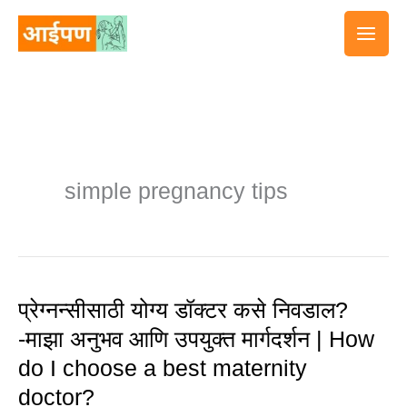
Skip
to
content
simple pregnancy tips
प्रेग्नन्सीसाठी योग्य डॉक्टर कसे निवडाल?
प्रेग्नन्सीसाठी
-माझा अनुभव आणि उपयुक्त मार्गदर्शन | How
योग्य
do I choose a best maternity
डॉक्टर
doctor?
कसे