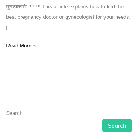
तुमच्यासाठी !!!!!!!! This article explains how to find the
maternity
best pregnancy doctor or gynecologist for your needs.
doctor?
[…]
Read More »
Search
Search